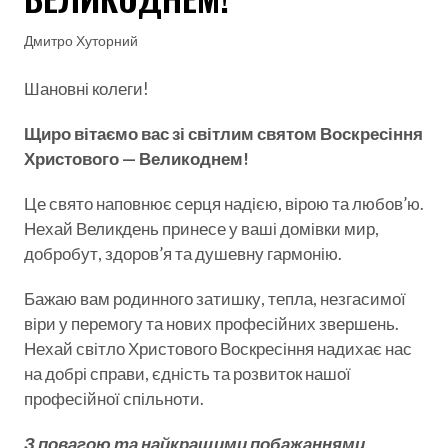
Дмитро Хуторний
Шановні колеги!
Щиро вітаємо вас зі світлим святом Воскресіння
Христового — Великоднем!
Це свято наповнює серця надією, вірою та любов’ю.
Нехай Великдень принесе у ваші домівки мир,
добробут, здоров’я та душевну гармонію.
Бажаю вам родинного затишку, тепла, незгасимої
віри у перемогу та нових професійних звершень.
Нехай світло Христового Воскресіння надихає нас
на добрі справи, єдність та розвиток нашої
професійної спільноти.
З повагою та найкращими побажаннями,