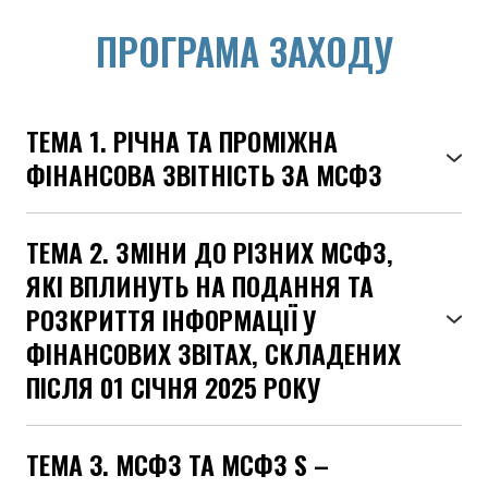
ПРОГРАМА ЗАХОДУ
ТЕМА 1. РІЧНА ТА ПРОМІЖНА
ФІНАНСОВА ЗВІТНІСТЬ ЗА МСФЗ
ТЕМА 2. ЗМІНИ ДО РІЗНИХ МСФЗ,
ЯКІ ВПЛИНУТЬ НА ПОДАННЯ ТА
РОЗКРИТТЯ ІНФОРМАЦІЇ У
ФІНАНСОВИХ ЗВІТАХ, СКЛАДЕНИХ
ПІСЛЯ 01 СІЧНЯ 2025 РОКУ
● зміни до МСБО 21 «Вплив змін валютних
кусів»: «Неможливість обміну»;
ТЕМА 3. МСФЗ ТА МСФЗ S –
●
зміни до МСФЗ 9 «Фінансові інструменти