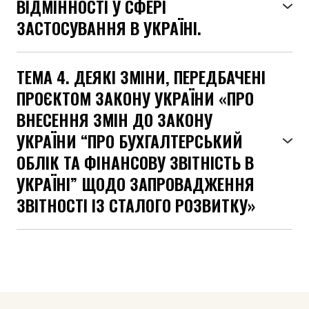
ВІДМІННОСТІ У СФЕРІ
та МСБО 7 «Звіт про рух грошових коштів»
ЗАСТОСУВАННЯ В УКРАЇНІ.
«Зміни у класифікації та оцінці фінансових
інструментів»
●
ТЕМА 4. ДЕЯКІ ЗМІНИ, ПЕРЕДБАЧЕНІ
МСФЗ 18 «Подання та розкриття
інформації у фінансовій звітності»;
ПРОЄКТОМ ЗАКОНУ УКРАЇНИ «ПРО
●
МСФЗ 19 «Дочірні підприємства, що не є
ВНЕСЕННЯ ЗМІН ДО ЗАКОНУ
підзвітними суспільству: розкриття
УКРАЇНИ “ПРО БУХГАЛТЕРСЬКИЙ
інформації».
ОБЛІК ТА ФІНАНСОВУ ЗВІТНІСТЬ В
УКРАЇНІ” ЩОДО ЗАПРОВАДЖЕННЯ
ЗВІТНОСТІ ІЗ СТАЛОГО РОЗВИТКУ»
● зміни критеріїв віднесення підприємств
(груп) до категорії мікропідприємств, малих
(груп), середніх (груп) та великих (груп);
● звітність зі сталого розвитку, звіт з
обов’язкового надання впевненості щодо