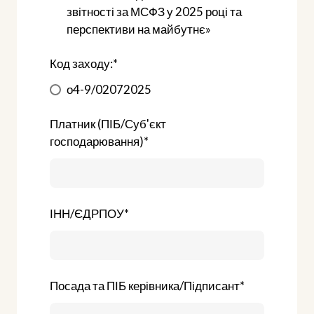
звітності за МСФЗ у 2025 році та
перспективи на майбутнє»
Код заходу:
*
о4-9/02072025
Платник (ПІБ/Суб'єкт
господарювання)
*
ІНН/ЄДРПОУ
*
Посада та ПІБ керівника/Підписант
*