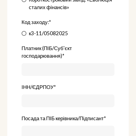
сталих фінансів»
Код заходу:
*
к3-11/05082025
Платник (ПІБ/Суб'єкт
господарювання)
*
ІНН/ЄДРПОУ
*
Посада та ПІБ керівника/Підписант
*