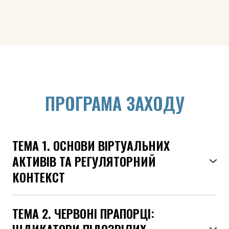
ПРОГРАМА ЗАХОДУ
ТЕМА 1. ОСНОВИ ВІРТУАЛЬНИХ
АКТИВІВ ТА РЕГУЛЯТОРНИЙ
КОНТЕКСТ
● Що таке віртуальні активи: криптовалюта,
стейблкоїни, токени, NFT.
ТЕМА 2. ЧЕРВОНІ ПРАПОРЦІ:
● Чим віртуальні активи відрізняються від
ІНДИКАТОРИ ПІДОЗРІЛИХ