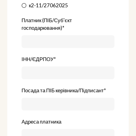
к2-11/27062025
Платник (ПІБ/Суб'єкт
господарювання)
*
ІНН/ЄДРПОУ
*
Посада та ПІБ керівника/Підписант
*
Адреса платника