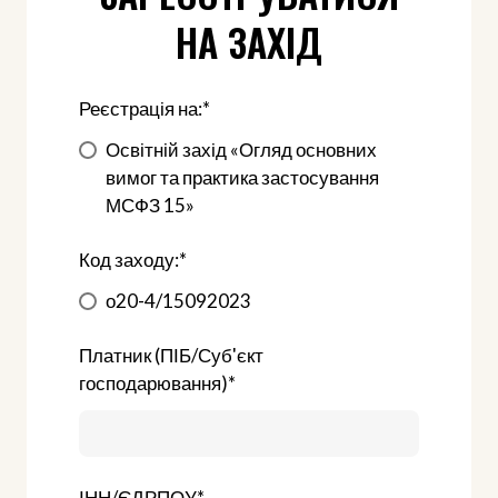
НА ЗАХІД
Реєстрація на:
*
Освітній захід «Огляд основних
вимог та практика застосування
МСФЗ 15»
Код заходу:
*
о20-4/15092023
Платник (ПІБ/Суб'єкт
господарювання)
*
ІНН/ЄДРПОУ
*